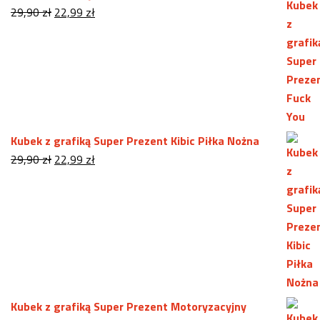
Pierwotna
Aktualna
29,90
zł
22,99
zł
cena
cena
wynosiła:
wynosi:
29,90 zł.
22,99 zł.
Kubek z grafiką Super Prezent Kibic Piłka Nożna
Pierwotna
Aktualna
29,90
zł
22,99
zł
cena
cena
wynosiła:
wynosi:
29,90 zł.
22,99 zł.
Kubek z grafiką Super Prezent Motoryzacyjny