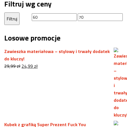
Filtruj wg ceny
Cena
Cena
Filtruj
min
max
Losowe promocje
Zawieszka materiałowa – stylowy i trwały dodatek
do kluczy!
Pierwotna
Aktualna
29,99
zł
24,99
zł
cena
cena
wynosiła:
wynosi:
29,99 zł.
24,99 zł.
Kubek z grafiką Super Prezent Fuck You