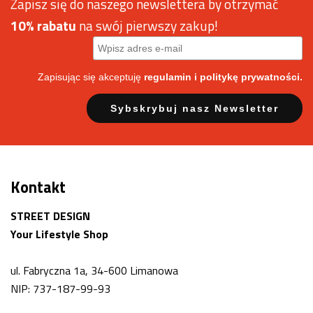
Zapisz się do naszego newslettera by otrzymać
10% rabatu
na swój pierwszy zakup!
Zapisując się akceptuję
regulamin
i politykę prywatności.
Kontakt
STREET DESIGN
Your Lifestyle Shop
ul. Fabryczna 1a, 34-600 Limanowa
NIP: 737-187-99-93