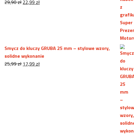
Pierwotna
Aktualna
29,90
zł
22,99
zł
cena
cena
wynosiła:
wynosi:
29,90 zł.
22,99 zł.
Smycz do kluczy GRUBA 25 mm – stylowe wzory,
solidne wykonanie
Pierwotna
Aktualna
25,99
zł
17,99
zł
cena
cena
wynosiła:
wynosi:
25,99 zł.
17,99 zł.