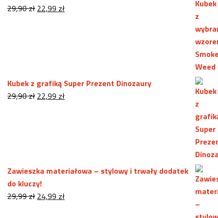
Pierwotna
Aktualna
29,90
zł
22,99
zł
cena
cena
wynosiła:
wynosi:
29,90 zł.
22,99 zł.
Kubek z grafiką Super Prezent Dinozaury
Pierwotna
Aktualna
29,90
zł
22,99
zł
cena
cena
wynosiła:
wynosi:
29,90 zł.
22,99 zł.
Zawieszka materiałowa – stylowy i trwały dodatek
do kluczy!
Pierwotna
Aktualna
29,99
zł
24,99
zł
cena
cena