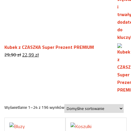
wynosiła:
wynosi:
29,99 zł.
24,99 zł.
Kubek z CZASZKA Super Prezent PREMIUM
Pierwotna
Aktualna
29,90
zł
22,99
zł
cena
cena
wynosiła:
wynosi:
29,90 zł.
22,99 zł.
Wyświetlanie 1–24 z 196 wyników