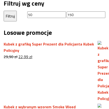
Filtruj wg ceny
Cena
Cena
Filtruj
min
max
Losowe promocje
Kubek z grafiką Super Prezent dla Policjanta Kubek
Policyjny
Pierwotna
Aktualna
29,90
zł
22,99
zł
cena
cena
wynosiła:
wynosi:
29,90 zł.
22,99 zł.
Kubek z wybranym wzorem Smoke Weed