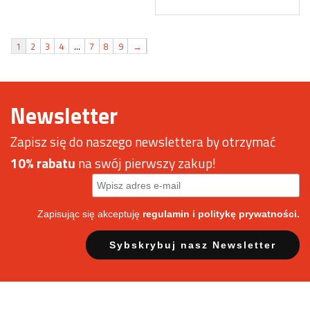
1
2
3
4
…
7
8
9
→
Newsletter
Zapisz się do naszego newslettera by otrzymać
10% rabatu
na swój pierwszy zakup!
Zapisując się akceptuję
regulamin
i politykę prywatności.