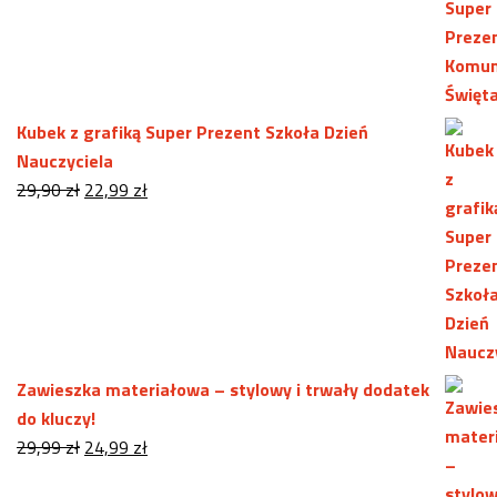
29,90 zł.
22,99 zł.
Kubek z grafiką Super Prezent Szkoła Dzień
Nauczyciela
Pierwotna
Aktualna
29,90
zł
22,99
zł
cena
cena
wynosiła:
wynosi:
29,90 zł.
22,99 zł.
Zawieszka materiałowa – stylowy i trwały dodatek
do kluczy!
Pierwotna
Aktualna
29,99
zł
24,99
zł
cena
cena