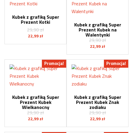
Kubek z grafiką Super
Prezent Kotki
Kubek z grafiką Super
29,90
zł
Prezent Kubek na
Walentynki
Pierwotna
Aktualna
22,99
zł
29,90
zł
cena
cena
Pierwotna
Aktualna
22,99
zł
wynosiła:
wynosi:
cena
cena
29,90 zł.
22,99 zł.
wynosiła:
wynosi:
Promocja!
Promocja!
29,90 zł.
22,99 zł.
Kubek z grafiką Super
Kubek z grafiką Super
Prezent Kubek
Prezent Kubek Znak
Wielkanocny
zodiaku
29,90
zł
29,90
zł
Pierwotna
Aktualna
Pierwotna
Aktualna
22,99
zł
22,99
zł
cena
cena
cena
cena
wynosiła:
wynosi:
wynosiła:
wynosi: