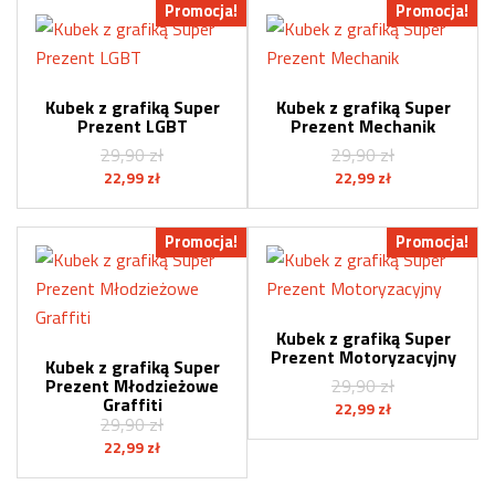
Promocja!
Promocja!
29,90 zł.
22,99 zł.
29,90 zł.
22,99 zł.
Kubek z grafiką Super
Kubek z grafiką Super
Prezent LGBT
Prezent Mechanik
29,90
zł
29,90
zł
Pierwotna
Aktualna
Pierwotna
Aktualna
22,99
zł
22,99
zł
cena
cena
cena
cena
wynosiła:
wynosi:
wynosiła:
wynosi:
Promocja!
Promocja!
29,90 zł.
22,99 zł.
29,90 zł.
22,99 zł.
Kubek z grafiką Super
Prezent Motoryzacyjny
Kubek z grafiką Super
Prezent Młodzieżowe
29,90
zł
Graffiti
Pierwotna
Aktualna
22,99
zł
29,90
zł
cena
cena
Pierwotna
Aktualna
22,99
zł
wynosiła:
wynosi:
cena
cena
29,90 zł.
22,99 zł.
wynosiła:
wynosi: