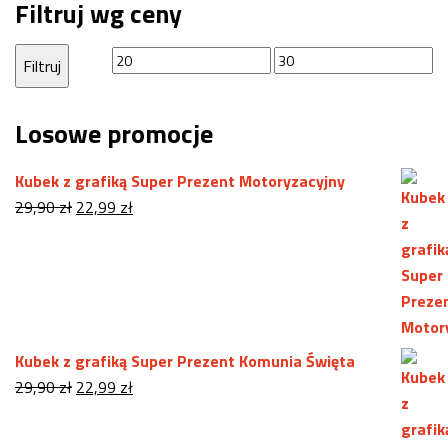
Filtruj wg ceny
Cena
Cena
Filtruj
min
max
Losowe promocje
Kubek z grafiką Super Prezent Motoryzacyjny
Pierwotna
Aktualna
29,90
zł
22,99
zł
cena
cena
wynosiła:
wynosi:
29,90 zł.
22,99 zł.
Kubek z grafiką Super Prezent Komunia Święta
Pierwotna
Aktualna
29,90
zł
22,99
zł
cena
cena
wynosiła:
wynosi: