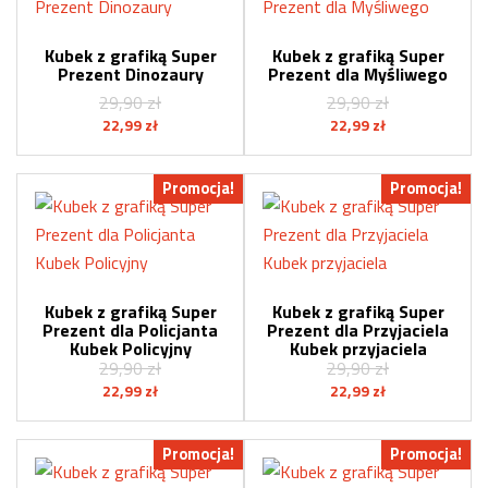
Kubek z grafiką Super
Kubek z grafiką Super
Prezent Dinozaury
Prezent dla Myśliwego
29,90
zł
29,90
zł
Pierwotna
Aktualna
Pierwotna
Aktualna
22,99
zł
22,99
zł
cena
cena
cena
cena
wynosiła:
wynosi:
wynosiła:
wynosi:
Promocja!
Promocja!
29,90 zł.
22,99 zł.
29,90 zł.
22,99 zł.
Kubek z grafiką Super
Kubek z grafiką Super
Prezent dla Policjanta
Prezent dla Przyjaciela
Kubek Policyjny
Kubek przyjaciela
29,90
zł
29,90
zł
Pierwotna
Aktualna
Pierwotna
Aktualna
22,99
zł
22,99
zł
cena
cena
cena
cena
wynosiła:
wynosi:
wynosiła:
wynosi:
Promocja!
Promocja!
29,90 zł.
22,99 zł.
29,90 zł.
22,99 zł.