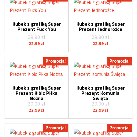
Kubek z grafiką Super
Kubek z grafiką Super
Prezent Fuck You
Prezent Jednorożce
29,90
zł
29,90
zł
Pierwotna
Aktualna
Pierwotna
Aktualna
22,99
zł
22,99
zł
cena
cena
cena
cena
wynosiła:
wynosi:
wynosiła:
wynosi:
Promocja!
Promocja!
29,90 zł.
22,99 zł.
29,90 zł.
22,99 zł.
Kubek z grafiką Super
Kubek z grafiką Super
Prezent Kibic Piłka
Prezent Komunia
Nożna
Święta
29,90
zł
29,90
zł
Pierwotna
Aktualna
Pierwotna
Aktualna
22,99
zł
22,99
zł
cena
cena
cena
cena
wynosiła:
wynosi:
wynosiła:
wynosi:
Promocja!
Promocja!
29,90 zł.
22,99 zł.
29,90 zł.
22,99 zł.