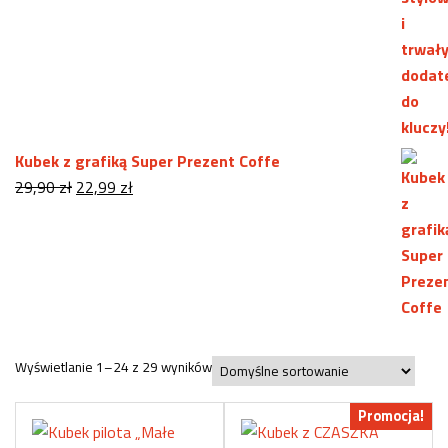
wynosiła:
wynosi:
29,99 zł.
24,99 zł.
Kubek z grafiką Super Prezent Coffe
Pierwotna
Aktualna
29,90
zł
22,99
zł
cena
cena
wynosiła:
wynosi:
29,90 zł.
22,99 zł.
Wyświetlanie 1–24 z 29 wyników
Promocja!