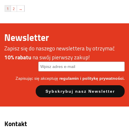
29,90 zł.
22,99 zł.
1
2
→
Newsletter
Zapisz się do naszego newslettera by otrzymać
10% rabatu
na swój pierwszy zakup!
Zapisując się akceptuję
regulamin
i politykę prywatności.
Kontakt