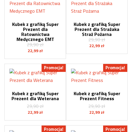
Kubek z grafiką Super
Kubek z grafiką Super
Prezent dla
Prezent dla Strażaka
Ratownictwa
Straż Pożarna
Medycznego EMT
29,90
zł
29,90
zł
Pierwotna
Aktualna
22,99
zł
Pierwotna
Aktualna
22,99
zł
cena
cena
cena
cena
wynosiła:
wynosi:
wynosiła:
wynosi:
29,90 zł.
22,99 zł.
Promocja!
Promocja!
29,90 zł.
22,99 zł.
Kubek z grafiką Super
Kubek z grafiką Super
Prezent dla Weterana
Prezent Fitness
29,90
zł
29,90
zł
Pierwotna
Aktualna
Pierwotna
Aktualna
22,99
zł
22,99
zł
cena
cena
cena
cena
wynosiła:
wynosi:
wynosiła:
wynosi:
Promocja!
Promocja!
29,90 zł.
22,99 zł.
29,90 zł.
22,99 zł.