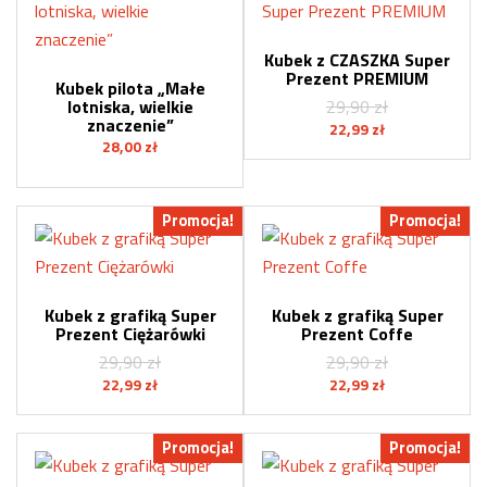
Kubek z CZASZKA Super
Prezent PREMIUM
Kubek pilota „Małe
lotniska, wielkie
29,90
zł
znaczenie”
Pierwotna
Aktualna
22,99
zł
28,00
zł
cena
cena
wynosiła:
wynosi:
29,90 zł.
22,99 zł.
Promocja!
Promocja!
Kubek z grafiką Super
Kubek z grafiką Super
Prezent Ciężarówki
Prezent Coffe
29,90
zł
29,90
zł
Pierwotna
Aktualna
Pierwotna
Aktualna
22,99
zł
22,99
zł
cena
cena
cena
cena
wynosiła:
wynosi:
wynosiła:
wynosi:
Promocja!
Promocja!
29,90 zł.
22,99 zł.
29,90 zł.
22,99 zł.