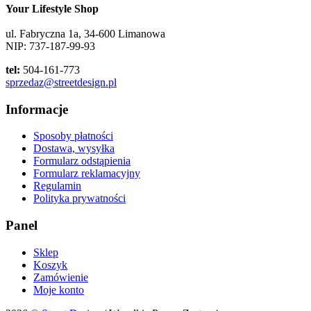
Your Lifestyle Shop
ul. Fabryczna 1a, 34-600 Limanowa
NIP: 737-187-99-93
tel:
504-161-773
sprzedaz@streetdesign.pl
Informacje
Sposoby płatności
Dostawa, wysyłka
Formularz odstąpienia
Formularz reklamacyjny
Regulamin
Polityka prywatności
Panel
Sklep
Koszyk
Zamówienie
Moje konto