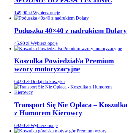
149,90
zł
Wybierz opcje
Poduszka 40×40 z nadrukiem Dolary
45,90
zł
Wybierz opcje
Koszulka Powiedział/a Premium
wzory motoryzacyjne
64,90
zł
Dodaj do koszyka
Transport Się Nie Opłaca – Koszulka
z Humorem Kierowcy
69,90
zł
Wybierz opcje