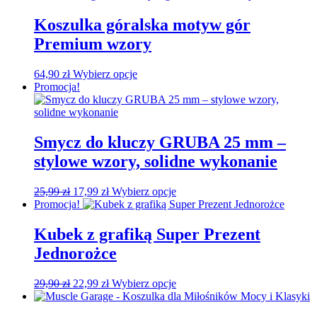
Koszulka góralska motyw gór
Premium wzory
64,90
zł
Wybierz opcje
Promocja!
Smycz do kluczy GRUBA 25 mm –
stylowe wzory, solidne wykonanie
Pierwotna
Aktualna
25,99
zł
17,99
zł
Wybierz opcje
cena
cena
Promocja!
wynosiła:
wynosi:
25,99 zł.
17,99 zł.
Kubek z grafiką Super Prezent
Jednorożce
Pierwotna
Aktualna
29,90
zł
22,99
zł
Wybierz opcje
cena
cena
wynosiła:
wynosi: