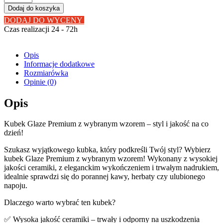
Kubek
Dodaj do koszyka
z
DODAJ DO WYCENY
grafiką
Czas realizacji 24 - 72h
Super
Prezent
Jednorożce
Opis
Informacje dodatkowe
Rozmiarówka
Opinie (0)
Opis
Kubek Glaze Premium z wybranym wzorem – styl i jakość na co
dzień!
Szukasz wyjątkowego kubka, który podkreśli Twój styl? Wybierz
kubek Glaze Premium z wybranym wzorem! Wykonany z wysokiej
jakości ceramiki, z eleganckim wykończeniem i trwałym nadrukiem,
idealnie sprawdzi się do porannej kawy, herbaty czy ulubionego
napoju.
Dlaczego warto wybrać ten kubek?
✅ Wysoka jakość ceramiki – trwały i odporny na uszkodzenia