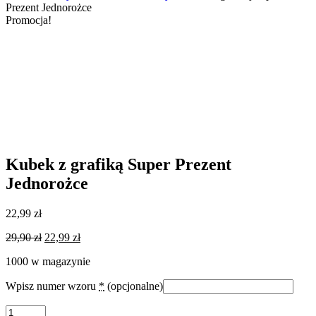
Prezent Jednorożce
Promocja!
Kubek z grafiką Super Prezent
Jednorożce
22,99
zł
Pierwotna
Aktualna
29,90
zł
22,99
zł
cena
cena
1000 w magazynie
wynosiła:
wynosi:
29,90 zł.
22,99 zł.
Wpisz numer wzoru
*
(opcjonalne)
ilość