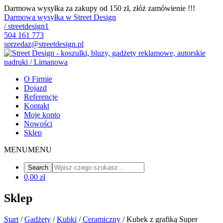
Darmowa wysyłka za zakupy od 150 zł, złóż zamówienie !!!
Darmowa wysyłka w Street Design
/ streetdesign1
504 161 773
sprzedaz@streetdesign.pl
O Firmie
Dojazd
Referencje
Kontakt
Moje konto
Nowości
Sklep
MENU
MENU
0,00 zł
Sklep
Start
/
Gadżety
/
Kubki
/
Ceramiczny
/ Kubek z grafiką Super