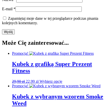
E-mail
*
Zapamiętaj moje dane w tej przeglądarce podczas pisania
kolejnych komentarzy.
Może Cię zainteresować...
Promocja!
Kubek z grafiką Super Prezent
Fitness
Pierwotna
Aktualna
29,90
zł
22,99
zł
Wybierz opcje
cena
cena
Promocja!
wynosiła:
wynosi:
29,90 zł.
22,99 zł.
Kubek z wybranym wzorem Smoke
Weed