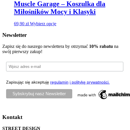
29,90 zł.
22,99 zł.
Muscle Garage – Koszulka dla
Miłośników Mocy i Klasyki
69,90
zł
Wybierz opcje
Newsletter
Zapisz się do naszego newslettera by otrzymać
10% rabatu
na
swój pierwszy zakup!
Zapisując się akceptuję
regulamin
i politykę prywatności.
Kontakt
STREET DESIGN