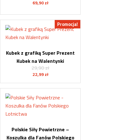
69,90
zł
Promocja!
Kubek z grafiką Super Prezent
Kubek na Walentynki
29,90
zł
Pierwotna
Aktualna
22,99
zł
cena
cena
wynosiła:
wynosi:
29,90 zł.
22,99 zł.
Polskie Siły Powietrzne –
Koszulka dla Fanów Polskiego