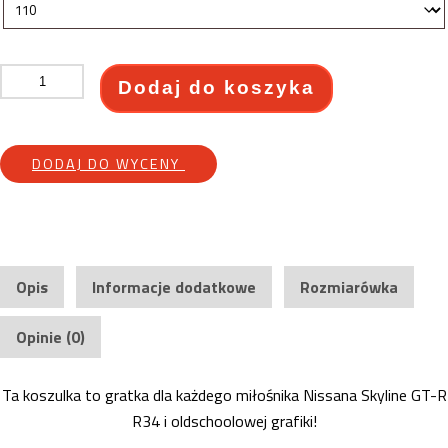
ilość
Dodaj do koszyka
Legalize
It
-
DODAJ DO WYCENY
Skyline
GT-
R
R34
-
Opis
Informacje dodatkowe
Rozmiarówka
Koszulka
dla
Opinie (0)
Fanów
JDM
Ta koszulka to gratka dla każdego miłośnika Nissana Skyline GT-R
R34 i oldschoolowej grafiki!