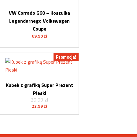
VW Corrado G60 – Koszulka
Legendarnego Volkswagen
Coupe
69,90
zł
Promocja!
Kubek z grafiką Super Prezent
Pieski
29,90
zł
Pierwotna
Aktualna
22,99
zł
cena
cena
wynosiła:
wynosi:
29,90 zł.
22,99 zł.