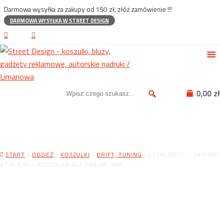
Darmowa wysyłka za zakupy od 150 zł, złóż zamówienie !!!
DARMOWA WYSYŁKA W STREET DESIGN
0,00 zł
Sklep
START
/
ODZIEŻ
/
KOSZULKI
/
DRIFT, TUNING
/ LEGALIZE IT – SKYLINE
GT-R R34 – KOSZULKA DLA FANÓW JDM