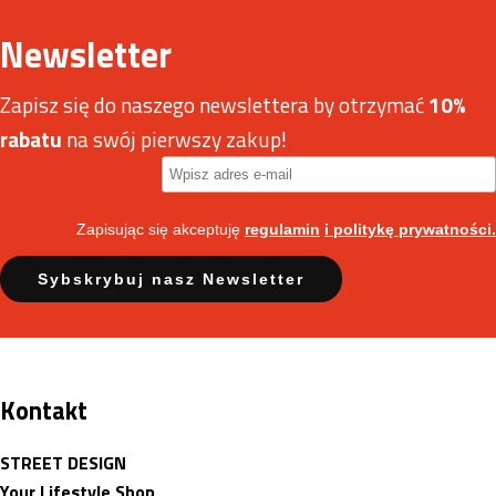
Newsletter
Zapisz się do naszego newslettera by otrzymać
10%
rabatu
na swój pierwszy zakup!
Zapisując się akceptuję
regulamin
i politykę prywatności.
Kontakt
STREET DESIGN
Your Lifestyle Shop