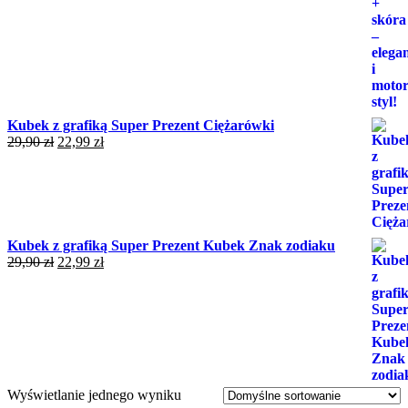
wynosiła:
wynosi:
44,99 zł.
37,99 zł.
Kubek z grafiką Super Prezent Ciężarówki
Pierwotna
Aktualna
29,90
zł
22,99
zł
cena
cena
wynosiła:
wynosi:
29,90 zł.
22,99 zł.
Kubek z grafiką Super Prezent Kubek Znak zodiaku
Pierwotna
Aktualna
29,90
zł
22,99
zł
cena
cena
wynosiła:
wynosi:
29,90 zł.
22,99 zł.
Wyświetlanie jednego wyniku