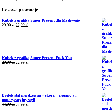
min
max
Losowe promocje
Kubek z grafiką Super Prezent dla Myśliwego
Pierwotna
Aktualna
29,90
zł
22,99
zł
cena
cena
wynosiła:
wynosi:
29,90 zł.
22,99 zł.
Kubek z grafiką Super Prezent Fuck You
Pierwotna
Aktualna
29,90
zł
22,99
zł
cena
cena
wynosiła:
wynosi:
29,90 zł.
22,99 zł.
Brelok stal nierdzewna + skóra – elegancja i
motoryzacyjny styl!
Pierwotna
Aktualna
44,99
zł
37,99
zł
cena
cena