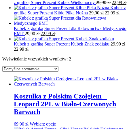
wynosiła:
wynosi:
Pierwotn
A
z grafiką Super Prezent Kubek Wielkanocny
29,90
zł
22,99
zł
29,90 zł.
22,99 zł.
cena
c
Kubek z
Pierwotna
wynosiła:
Aktu
w
grafiką Super Prezent Kibic Piłka Nożna
29,90
zł
22,99
zł
cena
29,90 zł.
cena
2
wynosiła:
wyno
29,90 zł.
22,99
Kubek z grafiką Super Prezent dla Ratownictwa Medycznego
Pierwotna
Aktualna
EMT
29,90
zł
22,99
zł
cena
cena
wynosiła:
wynosi:
Kubek z grafiką Super Prezent Kubek Znak zodiaku
29,90
zł
Pierwotna
Aktualna
29,90 zł.
22,99 zł.
22,99
zł
cena
cena
Wyświetlanie wszystkich wyników: 2
wynosiła:
wynosi:
29,90 zł.
22,99 zł.
Koszulka z Polskim Czołgiem –
Leopard 2PL w Biało-Czerwonych
Barwach
69,90
zł
Wybierz opcje