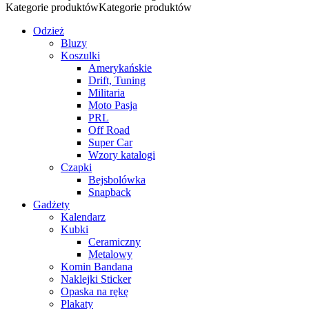
Kategorie produktów
Kategorie produktów
Odzież
Bluzy
Koszulki
Amerykańskie
Drift, Tuning
Militaria
Moto Pasja
PRL
Off Road
Super Car
Wzory katalogi
Czapki
Bejsbolówka
Snapback
Gadżety
Kalendarz
Kubki
Ceramiczny
Metalowy
Komin Bandana
Naklejki Sticker
Opaska na rękę
Plakaty