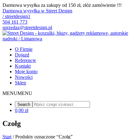
Darmowa wysyłka za zakupy od 150 zł, złóż zamówienie !!!
Darmowa wysyłka w Street Design
/ streetdesign1
504 161 773
sprzedaz@streetdesign.pl
O Firmie
Dojazd
Referencje
Kontakt
Moje konto
Nowości
Sklep
MENU
MENU
0,00 zł
Czołg
Start
/ Produkty oznaczone “Czołg”