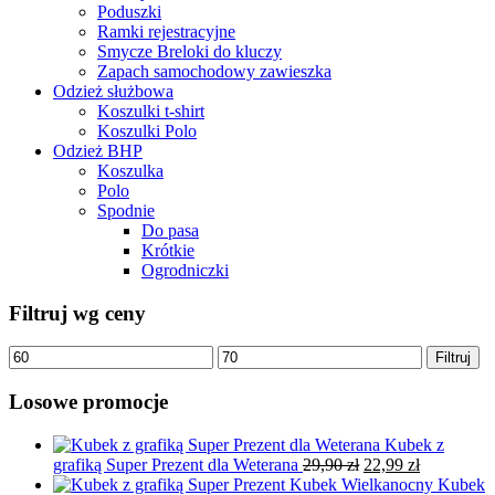
Poduszki
Ramki rejestracyjne
Smycze Breloki do kluczy
Zapach samochodowy zawieszka
Odzież służbowa
Koszulki t-shirt
Koszulki Polo
Odzież BHP
Koszulka
Polo
Spodnie
Do pasa
Krótkie
Ogrodniczki
Filtruj wg ceny
Cena
Cena
Filtruj
min
max
Losowe promocje
Kubek z
Pierwotna
Aktualna
grafiką Super Prezent dla Weterana
29,90
zł
22,99
zł
cena
cena
Kubek