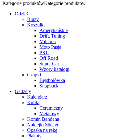
Kategorie produktów
Kategorie produktów
Odzież
Bluzy
Koszulki
Amerykańskie
Drift, Tuning
Militaria
Moto Pasja
PRL
Off Road
Super Car
Wzory katalogi
Czapki
Bejsbolówka
Snapback
Gadżety
Kalendarz
Kubki
Ceramiczny
Metalowy
Komin Bandana
Naklejki Sticker
Opaska na rękę
Plakaty