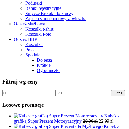
Poduszki
Ramki rejestracyjne
Smycze Breloki do kluczy
Zapach samochodowy zawieszka
Odzież służbowa
Koszulki t-shirt
Koszulki Polo
Odzież BHP
Koszulka
Polo
Spodnie
Do pasa
Krótkie
Ogrodniczki
Filtruj wg ceny
Cena
Cena
Filtruj
min
max
Losowe promocje
Kubek z
Pierwotna
Aktualn
grafiką Super Prezent Motoryzacyjny
29,90
zł
22,99
zł
cena
cena
Kubek z