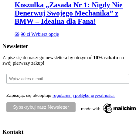
Koszulka „Zasada Nr 1: Nigdy Nie
Denerwuj Swojego Mechanika” z
BMW – Idealna dla Fana!
69,90
zł
Wybierz opcje
Newsletter
Zapisz się do naszego newslettera by otrzymać
10% rabatu
na
swój pierwszy zakup!
Zapisując się akceptuję
regulamin
i politykę prywatności.
Kontakt