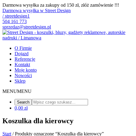
Darmowa wysyłka za zakupy od 150 zł, złóż zamówienie !!!
Darmowa wysyłka w Street Design
/ streetdesign1
504 161 773
sprzedaz@streetdesign.pl
O Firmie
Dojazd
Referencje
Kontakt
Moje konto
Nowości
Sklep
MENU
MENU
0,00 zł
Koszulka dla kierowcy
Start
/ Produkty oznaczone “Koszulka dla kierowcy”