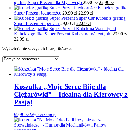
Pierwotna
wynosiła:
Aktualn
wynosi:
grafiką Super Prezent dla Myśliwego
29,90
zł
22,99
zł
cena
29,90 zł.
cena
22,99 zł.
Kubek z grafiką
Pierwotna
Aktualna
wynosiła:
wynosi:
Super Prezent Jednorożce
29,90
zł
22,99
zł
cena
cena
29,90 zł.
22,99 zł.
Kubek z grafiką
Pierwotna
wynosiła:
Aktualna
wynosi:
Super Prezent Super Car
29,90
zł
22,99
zł
cena
29,90 zł.
cena
22,99 zł.
wynosiła:
wynosi:
Kubek z grafiką Super Prezent Kubek na Walentynki
29,90
zł
Pierwotna
Aktualna
29,90 zł.
22,99 zł.
22,99
zł
cena
cena
Wyświetlanie wszystkich wyników: 4
wynosiła:
wynosi:
29,90 zł.
22,99 zł.
Koszulka „Moje Serce Bije dla
Ciężarówki” – Idealna dla Kierowcy z
Pasją!
69,90
zł
Wybierz opcje