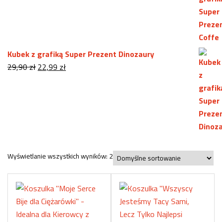
wynosiła:
wynosi:
29,90 zł.
22,99 zł.
Kubek z grafiką Super Prezent Dinozaury
Pierwotna
Aktualna
29,90
zł
22,99
zł
cena
cena
wynosiła:
wynosi:
29,90 zł.
22,99 zł.
Wyświetlanie wszystkich wyników: 2