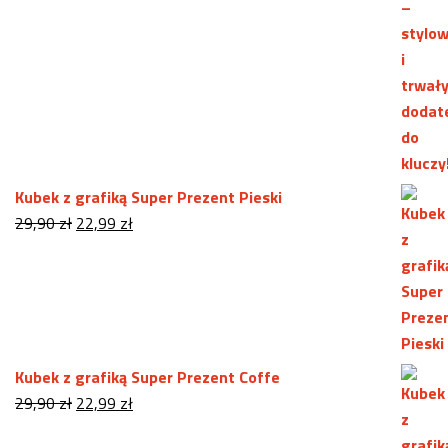
cena
cena
wynosiła:
wynosi:
29,99 zł.
24,99 zł.
Kubek z grafiką Super Prezent Pieski
Pierwotna
Aktualna
29,90
zł
22,99
zł
cena
cena
wynosiła:
wynosi:
29,90 zł.
22,99 zł.
Kubek z grafiką Super Prezent Coffe
Pierwotna
Aktualna
29,90
zł
22,99
zł
cena
cena