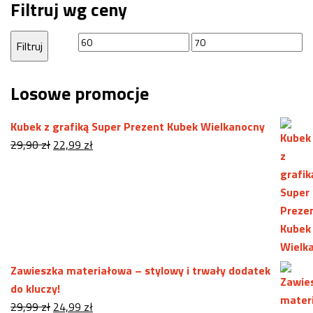
Filtruj wg ceny
Cena
Cena
Filtruj
min
max
Losowe promocje
Kubek z grafiką Super Prezent Kubek Wielkanocny
Pierwotna
Aktualna
29,90
zł
22,99
zł
cena
cena
wynosiła:
wynosi:
29,90 zł.
22,99 zł.
Zawieszka materiałowa – stylowy i trwały dodatek
do kluczy!
Pierwotna
Aktualna
29,99
zł
24,99
zł