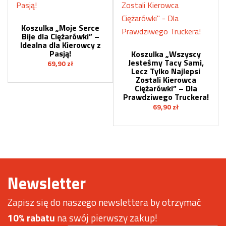
Koszulka „Moje Serce
Bije dla Ciężarówki” –
Idealna dla Kierowcy z
Pasją!
Koszulka „Wszyscy
Jesteśmy Tacy Sami,
69,90
zł
Lecz Tylko Najlepsi
Zostali Kierowca
Ciężarówki” – Dla
Prawdziwego Truckera!
69,90
zł
Newsletter
Zapisz się do naszego newslettera by otrzymać
10% rabatu
na swój pierwszy zakup!