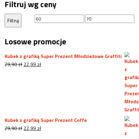
Filtruj wg ceny
Cena
Cena
Filtruj
min
max
Losowe promocje
Kubek z grafiką Super Prezent Młodzieżowe Graffiti
Pierwotna
Aktualna
29,90
zł
22,99
zł
cena
cena
wynosiła:
wynosi:
29,90 zł.
22,99 zł.
Kubek z grafiką Super Prezent Coffe
Pierwotna
Aktualna
29,90
zł
22,99
zł
cena
cena