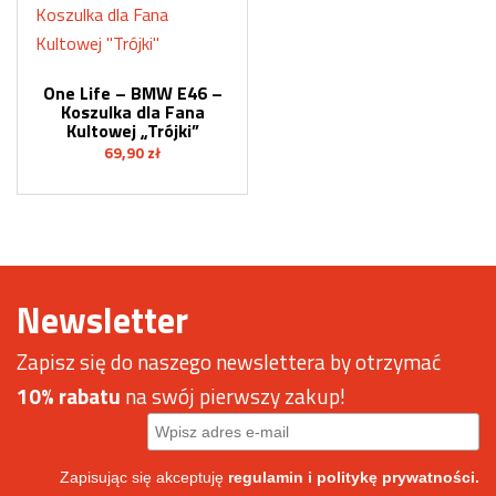
One Life – BMW E46 –
Koszulka dla Fana
Kultowej „Trójki”
69,90
zł
Newsletter
Zapisz się do naszego newslettera by otrzymać
10% rabatu
na swój pierwszy zakup!
Zapisując się akceptuję
regulamin
i politykę prywatności.