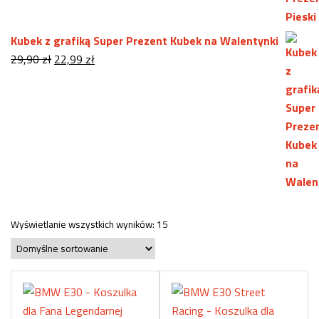
Kubek z grafiką Super Prezent Kubek na Walentynki
Pierwotna
Aktualna
29,90
zł
22,99
zł
cena
cena
wynosiła:
wynosi:
29,90 zł.
22,99 zł.
Wyświetlanie wszystkich wyników: 15