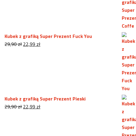
wynosiła:
wynosi:
29,90 zł.
22,99 zł.
Kubek z grafiką Super Prezent Fuck You
Pierwotna
Aktualna
29,90
zł
22,99
zł
cena
cena
wynosiła:
wynosi:
29,90 zł.
22,99 zł.
Kubek z grafiką Super Prezent Pieski
Pierwotna
Aktualna
29,90
zł
22,99
zł
cena
cena
wynosiła:
wynosi:
29,90 zł.
22,99 zł.